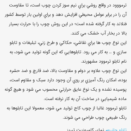
ترمووود در واقع روشي براي نيم سوز کردن چوب است، تا مقاومت
آن را در برابر عوامل محيطي افزايش دهد و براي اولين بار توسط کشور
فنلاند به کار گرفته شده است؛ در اين روش چوب را با حرارت بسيار
بالا در بخار آب خشک مي کنند.
اين نوع چوب ها براي نقاشي، حکاکي و طرح زني، تبليغات و تابلو
سازي و ... به کار مي رود. تابلوهايي که اين گونه توليد مي شود، به
نام تابلو ترموود مشهورند.
اين نوع چوب علاوه بر دوام و مقاومت بالا، ضد قارچ و ضد حشره
بوده، امکان رنگ آميزي بر روي آن وجود دارد سبک و مقاوم است،
پوسيده نشده و يک نوع عايق حرارتي محسوب مي شود و هيچ گونه
ماده شيميايي در ساخت آن به کار نرفته است.
تابلو ترموود غالبا از چوب کاج توليد مي شود، معمولا اين تابلوها به
رنگ طبيعي چوب طراحي مي شوند.
تابلو چلنيوم
نماي کامپوزيت تبريز