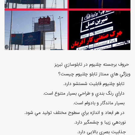
حروف برجسته چلنيوم در تابلوسازي تبريز
ويژگي هاي ممتاز تابلو چلنيوم چيست؟
تابلو چلنيوم قابليت شستشو دارد.
داراي رنگ بندي و طراحي بسيار متنوع است.
بسيار ماندگار و بادوام است.
در هر ابعاد و اندازه براي سطوح مختلف توليد مي شود.
نوردهي زيبا و چشمگير دارد.
جذابيت بصري بالايي دارد.