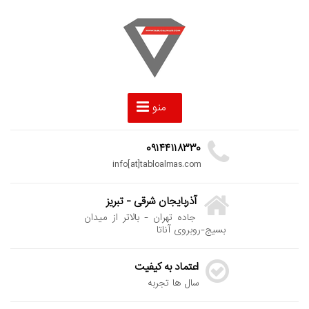
منو
۰۹۱۴۴۱۱۸۳۳۰
info[at]tabloalmas.com
آذربایجان شرقی - تبریز
جاده تهران - بالاتر از میدان
بسیج-روبروی آناتا
اعتماد به کیفیت
سال ها تجربه