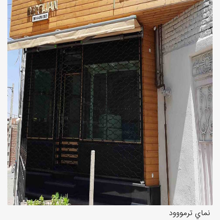
نماي ترمووود