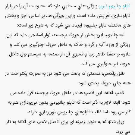
تابلو چلنيوم تبريز
ويژگي هاي ممتازي دارد که محبوبيت آن را در بازار
تابلوسازي، افزايش داده است و اين ويژگي ها، بر اساس اجزا و بخش
هاي مختلف تابلو چلنيوم، ايجاد مي شود که به شرح زير است:
لبه چلنيوم، اين بخش از حروف برجسته، نوار اسفنجي دارد که اين
ويژگي از ورود آب و گرد و خاک به داخل حروف جلوگيري مي کند و
علاوه بر حفظ ظاهر زيبا و تميزي آن، از صدمه به سيستم برق داخل
حروف نيز جلوگيري مي کند.
طلق پلکسي، قسمتي که باعث مي شود نور به صورت يکنواخت در
همه جاي حروف پخش شود.
لامپ smd، اين لامپ ها در داخل حروف برجسته قرار داده مي
شود، البته لازم به ذکر است که تابلو چلنيومي بدون نورپردازي هم به
کار مي رود، اما غالب تابلوهاي چلنيومي نورپردازي دارند.
ورق pvc: که به عنوان زمينه اي براي اتصال لامپ هاي smd به کار
مي رود.