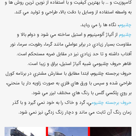
کامپوزيت و ... با بهترين کيفيت و با استفاده از نوين ترين روش ها و
به واسطه استفاده از وسايل با دقت بالا، طراحي و توليد مي کند.
چلنيوم
، نگاه ها را مي ربايد.
چلنيوم
از آلياژ آلومينيوم و استيل ساخته مي شود و دوام بالا و
مقاومت بسيار زيادي در برابر عواملي مانند گرما، رطوبت، سرما، نور
آفتاب داشته و تا حد زيادي نيز در مقابل ضربه مستحکم است.
ظاهر حروف چلنيومي شبيه آلياژ استيل، براق و زيبا است.
حروف برجسته چلنيوم، ابتدا مطابق با سفارش مشتري در برنامه کورل
طراحي شده و سپس با ورق هاي فلزي به صورت زاويه دار يا منحني،
بر روي پلکسي گلس با رنگ هاي مختلف ليزر مي شود.
حروف برجسته چلنيوم
ي، گرد و خاک را به خود نمي گيرد و با گذر
زمان رنگ آن ثابت مي ماند و دچار زنگ زدگي نيز نمي شود.