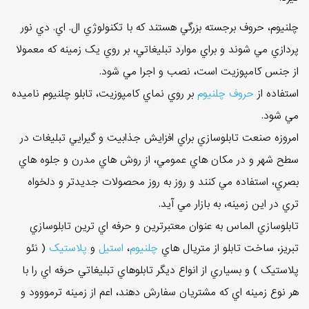
چلنيوم، حروف برجسته بزرگي هستند که با تکنولوژي ال. اي. دي نور
پردازي مي شوند و براي موارد تبليغاتي، بر روي يک زمينه که معمولا
از جنس کامپوزيت است، نصب و اجرا مي شود.
استفاده از
حروف چلنيوم
بر روي نماي کامپوزيت، تابلو چلنيوم ناميده
مي شود.
امروزه صنعت تابلوسازي براي افزايش جذابيت و گيرايي تبليغات در
سطح شهر و در مکان هاي عمومي، از روش هاي مدرن و جلوه هاي
بصري، استفاده مي کنند و روز به روز محصولات جديدتر و دلخواه
تري در اين زمينه، به بازار مي آيد.
تابلوسازي الماس به عنوان معتبرترين و حرفه اي ترين تابلوسازي
تبريز، ساخت تابلو از متريال هاي
چلنيوم
،
استيل
و
پلاستيک
( نئو
پلاستيک ) و بسياري از انواع ديگر تابلوهاي تبليغاتي حرفه اي را با
هر نوع زمينه اي که مشتريان سفارش دهند، اعم از زمينه ترمووود و