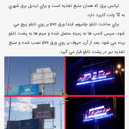
ترانس برق: که همان منبع تغذيه است و براي تبديل برق شهري
به 12 ولت کاربرد دارد.
براي ساخت تابلو چلنيوم، ابتدا ورق pvc بر روي تابلو پيچ مي
شود، سپس لامپ ها به زمينه متصل شده و سيم ها به پشت تابلو
برده مي شود. بعد از آن، حروف بر روي ورق pvc نصب شده و منبع
تغذيه نيز در پشت تابلو قرار مي گيرد.