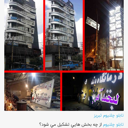
تابلو چلنيوم تبريز
تابلو چلنيوم
از چه بخش هايي تشکيل مي شود؟