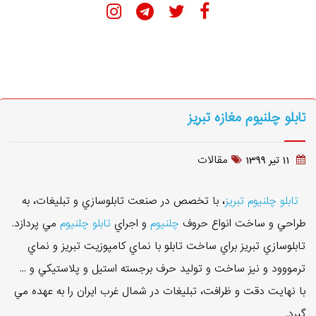
تابلو چلنیوم مغازه تبریز
مقالات
11 تير 1399
تابلو چلنيوم تبريز
، با تخصص در صنعت تابلوسازي و تبليغات، به
طراحي و ساخت انواع حروف
چلنيوم
و اجراي
تابلو چلنيوم
مي پردازد.
تابلوسازي تبريز براي ساخت تابلو با نماي کامپوزيت تبريز و نماي
ترمووود و نيز ساخت و توليد حرف برجسته استيل و پلاستيکي و ...
با نهايت دقت و ظرافت، تبليغات در شمال غرب ايران را به عهده مي
گيرد.