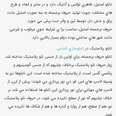
تابلو استيل، ظاهري لوکس و آنتيک دارد و در سايز و ابعاد و طرح
هاي مختلف، جهت توليد حروف برجسته به سه صورت استيل مات،
براق و خش دار، توسط ليزر و واتر جت برش مي خورد.
حروف برجسته استيل، مناسب برا ي شرايط جوي مرطوب و شرجي
مانند شهر هاي ساحلي بوده دوام بسيار بالايي دارد.
تابلو پلاستيک در
تابلوسازي الماس
تابلو حروف برجسته، براي اولين بار از جنس نئو پلاستيک ساخته شد.
زوار حروف نئو پلاستيک برخلاف چلنيوم که از جنس آلومينيوم و
پلکسي گلس است، از پلاستيک ساخته شده است. اين تابلوها نيز به
وسيله لامپ هاي اس. ام. دي نور پردازي مي شوند؛ پيش از اين، از
لامپ هاي مهتابي براي نور پردازي اين تابلو ها استفاده مي شد. بر
خلاف چلنيوم که نور از سطح تابيده مي شود، در حروف نئو پلاستيک،
نور هم از سطح، هم از زوايا و کناره ها و هم از شکاف ها تابيده مي
شود.