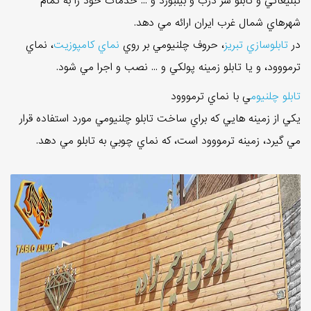
تبليغاتي و تابلو سر درب و بيلبورد و ... خدمات خود را به تمام
شهرهاي شمال غرب ايران ارائه مي دهد.
در
تابلوسازي تبريز
، حروف چلنيومي بر روي
نماي کامپوزيت
، نماي
ترمووود، و يا تابلو زمينه پولکي و ... نصب و اجرا مي شود.
تابلو چلنيوم
ي با نماي ترمووود
يکي از زمينه هايي که براي ساخت تابلو چلنيومي مورد استفاده قرار
مي گيرد، زمينه ترمووود است، که نماي چوبي به تابلو مي دهد.