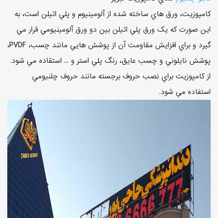
کامپوزيت، ورق هاي ساخته شده از آلومينيوم و پلي اتيلن است، به
اين صورت که يک ورق پلي اتيلن بين دو ورق آلومينيومي قرار مي
گيرد و براي افزايش مقاومت آن از پوشش هايي مانند چسب، PVDF،
پوشش نايلوني و چسب عايق، رنگ پلي استر و ... استقاده مي شود.
از کامپوزيت براي نصب حروف برجسته مانند حروف چلنيومي
استفاده مي شود.