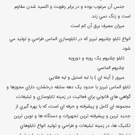
جنس آن مرغوب بوده و در برابر رطوبت و اکسيد شدن مقاوم
است و زنگ نمي زند.
ميزان مصرف برق آن کم است.
انواع تابلو چلنيوم تبريز که در تابلوسازي الماس طراحي و توليد مي
شود.
تابلو چلنيوم يک رويه و دورويه
چلنيوم الماسي
ميرور ( آينه اي ) با لبه استيل و لبه طلايي
تابلو الماس تبريز با حدود يک دهه سابقه درخشان، داراي مجوزها و
گواهي هاي قانوني براي فعاليت در زمينه تابلوسازي و تبليغات،
مجموعه اي کامل و پيشرفته و حرفه اي است، که با بهره گيري از
جديد ترين و پيشرفته ترين تجهيزات و دستگاه ها و نوين ترين
تکنيک ها، در زمينه تبليغات و طراحي و توليد انواع تابلوهاي