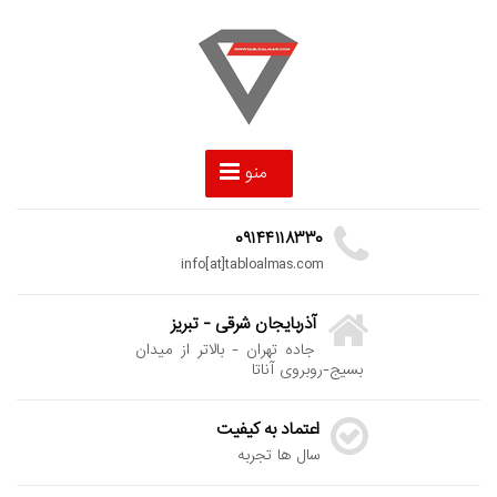
منو
۰۹۱۴۴۱۱۸۳۳۰
info[at]tabloalmas.com
آذربایجان شرقی - تبریز
جاده تهران - بالاتر از میدان
بسیج-روبروی آناتا
اعتماد به کیفیت
سال ها تجربه