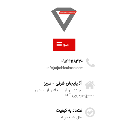
منو
۰۹۱۴۴۱۱۸۳۳۰
info[at]tabloalmas.com
آذربایجان شرقی - تبریز
جاده تهران - بالاتر از میدان
بسیج-روبروی آناتا
اعتماد به کیفیت
سال ها تجربه