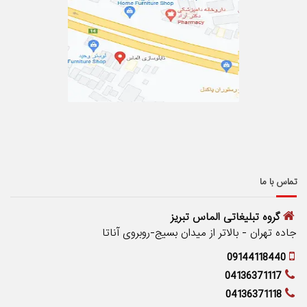
تماس با ما
گروه تبلیغاتی الماس تبریز
جاده تهران - بالاتر از میدان بسیج-روبروی آناتا
09144118440
04136371117
04136371118