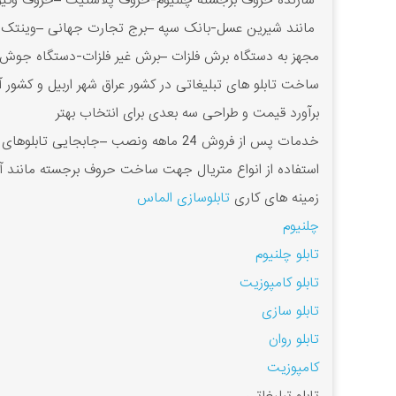
سازنده حروف برجسته چلنیوم-حروف پلاستیک –حروف وکیوم پ
مانند شیرین عسل-بانک سپه –برج تجارت جهانی –وینتک ترک
مجهز به دستگاه برش فلزات –برش غیر فلزات-دستگاه جوش
ساخت تابلو های تبلیغاتی در کشور عراق شهر اربیل و کشور آ
برآورد قیمت و طراحی سه بعدی برای انتخاب بهتر
خدمات پس از فروش 24 ماهه ونصب –جابجایی تابلوهای تبلیغاتی
استفاده از انواع متریال جهت ساخت حروف برجسته مانند آ
زمینه های کاری
تابلوسازی الماس
چلنیوم
تابلو چلنیوم
تابلو کامپوزیت
تابلو سازی
تابلو روان
کامپوزیت