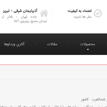
اعتماد به کیفیت
آذربایجان شرقی - تبریز
سال ها تجربه
جاده تهران - بالاتر از
میدان بسیج-روبروی آناتا
محصولات
مقالات
گالری ویدئوها
از شمالغرب کشور