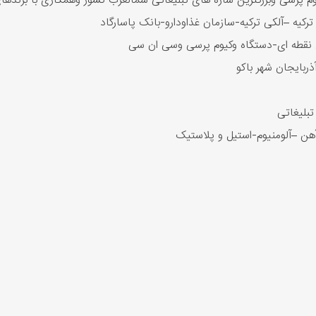
رسی وبزرگترین سازه های تبلیغاتی شمالغرب کشور وهمکاری با برندهای
یه –آلکی ترکیه-سازمان غذاودارو-بانک پاسارگاد
 نقطه ای-دستگاه وکیوم پرسی وسی ان سی
ذربایجان شهر باکو
هن –آلومنیوم-استیل و پلاستیک