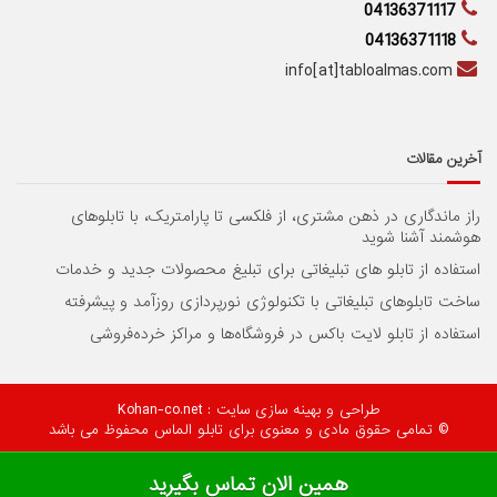
04136371117
04136371118
info[at]tabloalmas.com
آخرین مقالات
راز ماندگاری در ذهن مشتری، از فلکسی تا پارامتریک، با تابلوهای
هوشمند آشنا شوید
استفاده از تابلو های تبلیغاتی برای تبلیغ محصولات جدید و خدمات
ساخت تابلوهای تبلیغاتی با تکنولوژی نورپردازی روزآمد و پیشرفته
استفاده از تابلو لایت باکس در فروشگاه‌ها و مراکز خرده‌فروشی
طراحی و بهینه سازی سایت
: Kohan-co.net
© تمامی حقوق مادی و معنوی برای تابلو الماس محفوظ می باشد
همین الان تماس بگیرید