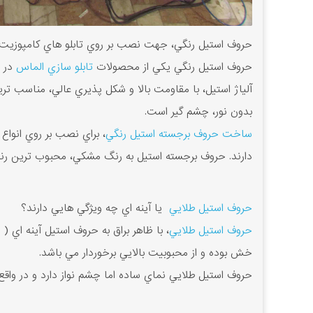
حروف استيل رنگي، جهت نصب بر روي تابلو هاي کامپوزيت ني
حروف استيل رنگي يکي از محصولات
تابلو سازي الماس
در 
آلياژ استيل، با مقاومت بالا و شکل پذيري عالي، مناسب تري
بدون نور، چشم گير است.
ساخت حروف برجسته استيل رنگي
، براي نصب بر روي انواع
دارند. حروف برجسته استيل به رنگ مشکي، محبوب ترين رن
حروف استيل طلايي
يا آينه اي چه ويژگي هايي دارند؟
حروف استيل طلايي
، با ظاهر براق به حروف استيل آينه ا
خش بوده و از محبوبيت بالايي برخوردار مي باشد.
حروف استيل طلايي نماي ساده اما چشم نواز دارد و در وا