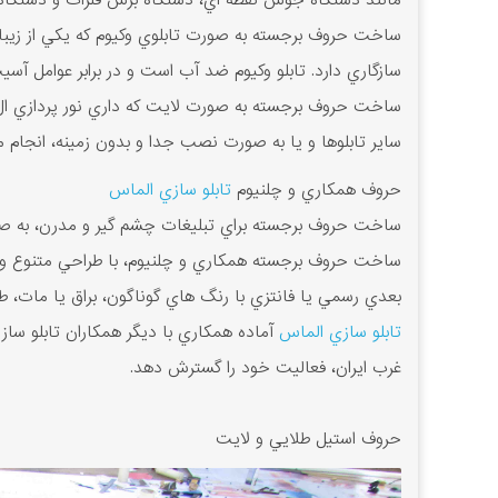
مانند دستگاه جوش نقطه اي، دستگاه برش فلزات و دستگاه 
ساخت حروف برجسته به صورت تابلوي وکيوم که يکي از زيبا
سازگاري دارد. تابلو وکيوم ضد آب است و در برابر عوامل آس
ساخت حروف برجسته به صورت لايت که داري نور پردازي ال 
ساير تابلوها و يا به صورت نصب جدا و بدون زمينه، انجام م
حروف همکاري و چلنيوم
تابلو سازي الماس
ساخت حروف برجسته براي تبليغات چشم گير و مدرن، به صورت 
ساخت حروف برجسته همکاري و چلنيوم، با طراحي متنوع و ا
بعدي رسمي يا فانتزي با رنگ هاي گوناگون، براق يا مات،
تابلو سازي الماس
آماده همکاري با ديگر همکاران تابلو ساز
غرب ايران، فعاليت خود را گسترش دهد.
حروف استيل طلايي و لايت