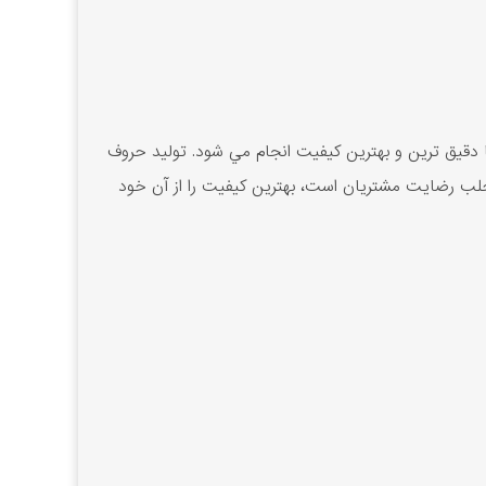
 دقيق ترين و بهترين کيفيت انجام مي شود. توليد حروف
ب رضايت مشتريان است، بهترين کيفيت را از آن خود