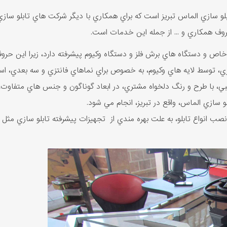
ي الماس تبريز است که براي همکاري با ديگر شرکت هاي تابلو سازي و 
روف همکاري و ... از جمله اين خدمات است.
خاص و دستگاه هاي برش فلز و دستگاه وکيوم پيشرفته دارد، زيرا اين حروف،
ري، توسط لايه هاي وکيوم، به خصوص براي نماهاي فانتزي و سه بعدي، اس
با طرح و رنگ دلخواه مشتري، در ابعاد گوناگون و جنس هاي متفاوت، با به
 سازي الماس، واقع در تبريز، انجام مي‌ شود.
صب انواع تابلو، به علت بهره مندي از تجهيزات پيشرفته تابلو سازي مث