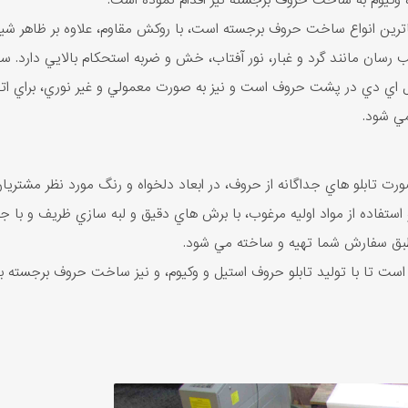
وکيوم به ساخت حروف برجسته نيز اقدام نموده است.
ترين انواع ساخت حروف برجسته است، با روکش مقاوم، علاوه بر ظاهر ش
يب رسان مانند گرد و غبار، نور آفتاب، خش و ضربه استحکام بالايي دارد. 
اي دي در پشت حروف است و نيز به صورت معمولي و غير نوري، براي اتصال
ي ‌شود.
تابلو هاي جداگانه از حروف، در ابعاد دلخواه و رنگ مورد نظر مشتريان،
ستفاده از مواد اوليه مرغوب، با برش هاي دقيق و لبه سازي ظريف و با
 طبق سفارش شما تهيه و ساخته مي شود.
 است تا با توليد تابلو حروف استيل و وکيوم، و نيز ساخت حروف برجسته ب