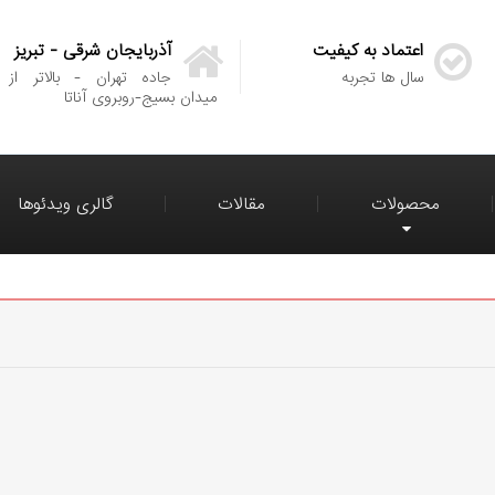
اعتماد به کیفیت
آذربایجان شرقی - تبریز
سال ها تجربه
جاده تهران - بالاتر از
میدان بسیج-روبروی آناتا
محصولات
مقالات
گالری ویدئوها