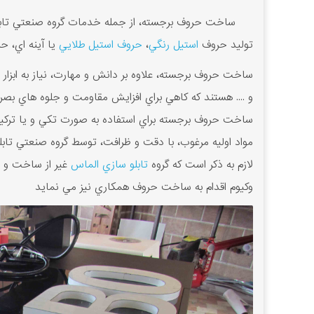
ساخت حروف برجسته، از جمله خدمات گروه صنعتي تابلو ساز
توليد حروف
استيل رنگي
،
حروف استيل طلايي
يا آينه اي، ح
ساخت حروف برجسته، علاوه بر دانش و مهارت، نياز به ابزار 
و .... هستند که کاهي براي افزايش مقاومت و جلوه هاي بص
ساخت حروف برجسته براي استفاده به صورت تکي و يا ترکيبي، 
مواد اوليه مرغوب، با دقت و ظرافت، توسط گروه صنعتي تابلو
لازم به ذکر است که گروه
تابلو سازي الماس
غير از ساخت و ن
وکيوم اقدام به ساخت حروف همکاري نيز مي نمايد