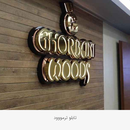
تابلو ترمووود