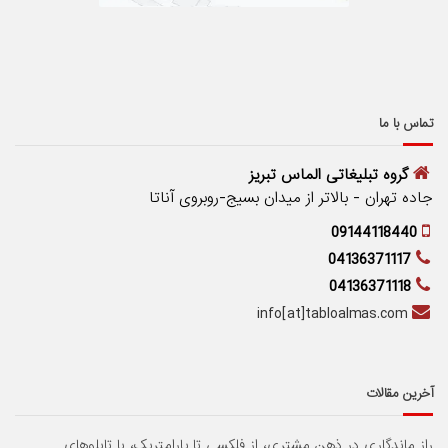
تماس با ما
گروه تبلیغاتی الماس تبریز
جاده تهران - بالاتر از میدان بسیج-روبروی آناتا
09144118440
04136371117
04136371118
info[at]tabloalmas.com
آخرین مقالات
راز ماندگاری در ذهن مشتری، از فلکسی تا پارامتریک، با تابلوهای